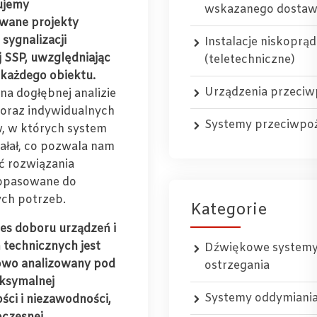
ujemy
wskazanego dosta
wane projekty
sygnalizacji
Instalacje niskoprą
 SSP, uwzględniając
(teletechniczne)
 każdego obiektu.
Urządzenia przeci
na dogłębnej analizie
oraz indywidualnych
Systemy przeciwpo
 w których system
iałał, co pozwala nam
ć rozwiązania
dopasowane do
ch potrzeb.
Kategorie
es doboru urządzeń i
 technicznych jest
Dźwiękowe system
owo analizowany pod
ostrzegania
ksymalnej
Systemy oddymiani
ści i niezawodności,