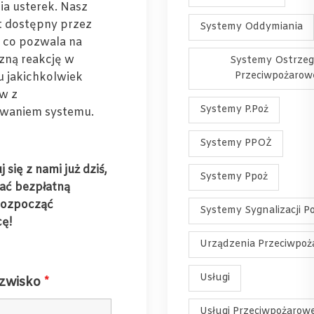
ia usterek. Nasz
st dostępny przez
Systemy Oddymiania
, co pozwala na
zną reakcję w
Systemy Ostrzeg
Przeciwpożarow
 jakichkolwiek
w z
Systemy P.Poż
owaniem systemu.
Systemy PPOŻ
 się z nami już dziś,
Systemy Ppoż
ać bezpłatną
rozpocząć
Systemy Sygnalizacji P
ę!
Urządzenia Przeciwpo
Usługi
azwisko
*
Usługi Przeciwpożarow