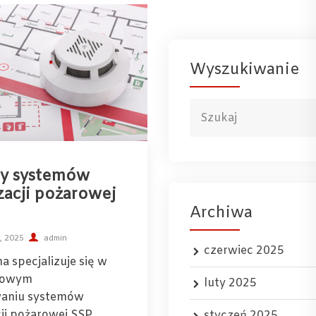
Wyszukiwanie
ty systemów
zacji pożarowej
Archiwa
a, 2025
admin
czerwiec 2025
a specjalizuje się w
sowym
luty 2025
waniu systemów
ji pożarowej SSP.
styczeń 2025