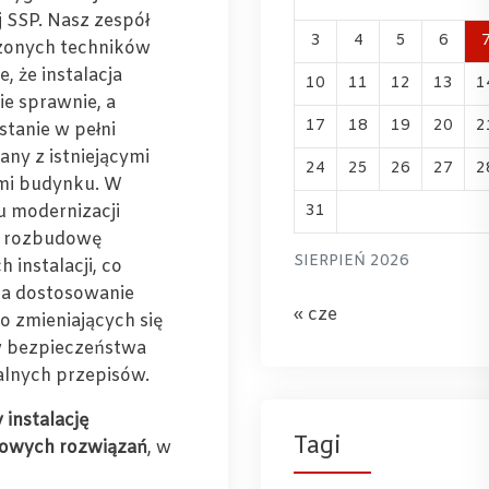
 SSP. Nasz zespół
3
4
5
6
zonych techników
, że instalacja
10
11
12
13
1
ie sprawnie, a
17
18
19
20
2
stanie w pełni
any z istniejącymi
24
25
26
27
2
ami budynku. W
 modernizacji
31
y rozbudowę
SIERPIEŃ 2026
h instalacji, co
a dostosowanie
« cze
o zmieniających się
bezpieczeństwa
alnych przepisów.
 instalację
Tagi
owych rozwiązań
, w