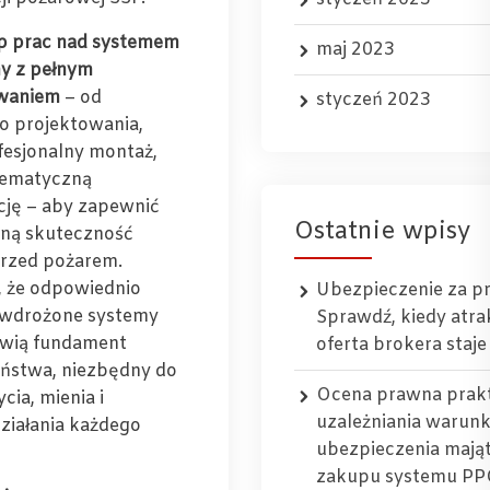
p prac nad systemem
maj 2023
my z pełnym
waniem
– od
styczeń 2023
o projektowania,
fesjonalny montaż,
tematyczną
ję – aby zapewnić
Ostatnie wpisy
ną skuteczność
rzed pożarem.
 że odpowiednio
Ubezpieczenie za p
 wdrożone systemy
Sprawdź, kiedy atra
owią fundament
oferta brokera staje
ństwa, niezbędny do
Ocena prawna prak
cia, mienia i
uzależniania warun
działania każdego
ubezpieczenia maj
zakupu systemu PP