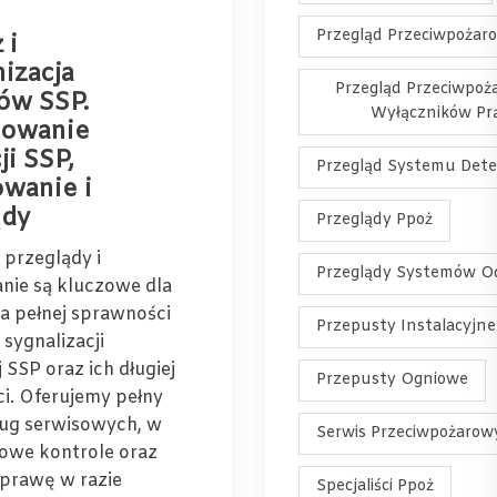
Przegląd Przeciwpożar
 i
izacja
Przegląd Przeciwpo
ów SSP.
Wyłączników Pr
towanie
ji SSP,
Przegląd Systemu Dete
owanie i
ądy
Przeglądy Ppoż
 przeglądy i
Przeglądy Systemów O
nie są kluczowe dla
a pełnej sprawności
Przepusty Instalacyjne
sygnalizacji
SSP oraz ich długiej
Przepusty Ogniowe
i. Oferujemy pełny
ług serwisowych, w
Serwis Przeciwpożarow
owe kontrole oraz
prawę w razie
Specjaliści Ppoż