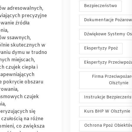
Bezpieczeństwo
ów adresowalnych,
iających precyzyjne
Dokumentacje Pożarow
owanie źródła
nia,
Dźwiękowe Systemy Os
ów ssawnych,
lnie skutecznych w
Ekspertyzy Ppoż
aniu dymu w trudno
ych miejscach,
Ekspertyzy Przeciwpoż
ch czujek ciepła i
zapewniających
Firma Przeciwpoża
e pokrycie obszaru
Olsztynie
rowania,
asmowych czujek
Instrukcje Bezpieczeń
ia,
eryzujących się
Kurs BHP W Olsztynie
czułością na różne
Ochrona Ppoż Obiektó
omieni, co zwiększa