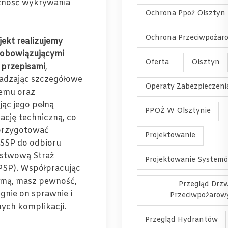
zność wykrywania
Ochrona Ppoż Olsztyn
Ochrona Przeciwpożar
jekt realizujemy
 obowiązującymi
Oferta
Olsztyn
 przepisami
,
adzając szczegółowe
Operaty Zabezpieczeni
temu oraz
ąc jego pełną
PPOŻ W Olsztynie
cję techniczną, co
przygotować
Projektowanie
 SSP do odbioru
stwową Straż
Projektowanie System
PSP). Współpracując
irmą, masz pewność,
Przegląd Drzw
gnie on sprawnie i
Przeciwpożarow
ych komplikacji.
Przegląd Hydrantów