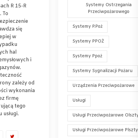
Systemy Ostrzegania
sach R 15-R
Przeciwpożarowego
. To
ezpieczenie
Systemy P.Poż
awdza się
lepiej w
Systemy PPOŻ
ypadku
ych hal
Systemy Ppoż
emysłowych i
azynów.
Systemy Sygnalizacji Pożaru
teczność
rony zależy od
Urządzenia Przeciwpożarowe
ości wykonania
ez firmę
Usługi
rującą tego
u usługi.
Usługi Przeciwpożarowe Olszt
Usługi Przeciwpożarowe Plszt