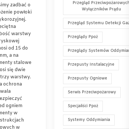
Przegląd Przeciwpożarowyc
imy zadbać o
Wyłączników Prądu
ożenie powłoki
ykorozyjnej.
Przegląd Systemu Detekcji Ga
eciętna
bość warstwy
Przeglądy Ppoż
ryskowej
osi od 15 do
Przeglądy Systemów Oddymia
mm, a na
menty stalowe
Przepusty Instalacyjne
osi się dwie
 trzy warstwy.
Przepusty Ogniowe
a ochrona
wala
Serwis Przeciwpożarowy
ezpieczyć
ed ogniem
Specjaliści Ppoż
menty w
strukcjach
Systemy Oddymiania
lowych w