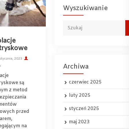
Wyszukiwanie
olacje
tryskowe
stycznia, 2023
Archiwa
n
acje
czerwiec 2025
ryskowe są
nym z metod
luty 2025
ezpieczania
mentów
styczeń 2025
lowych przed
arem,
maj 2023
egającym na