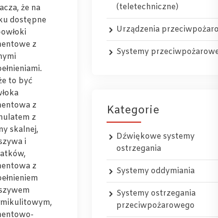
(teletechniczne)
acza, że na
ku dostępne
Urządzenia przeciwpożar
powłoki
entowe z
Systemy przeciwpożarow
nymi
ełnieniami.
e to być
łoka
entowa z
Kategorie
nulatem z
ny skalnej,
Dźwiękowe systemy
szywa i
ostrzegania
atków,
entowa z
Systemy oddymiania
ełnieniem
uszywem
Systemy ostrzegania
mikulitowym,
przeciwpożarowego
entowo-