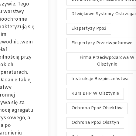
szywie. Tego
u warstwy
Dźwiękowe Systemy Ostrzega
ioochronne
rakteryzują się
Ekspertyzy Ppoż
kim
ewodnictwem
Ekspertyzy Przeciwpożarowe
ła i
bilnością przy
Firma Przeciwpożarowa W
okich
Olsztynie
peraturach.
Instrukcje Bezpieczeństwa
ładanie takiej
stwy
Kurs BHP W Olsztynie
ronnej
ywa się za
Ochrona Ppoż Obiektów
ocą agregatu
ryskowego, a
Ochrona Ppoż Olsztyn
a po
ardnieniu