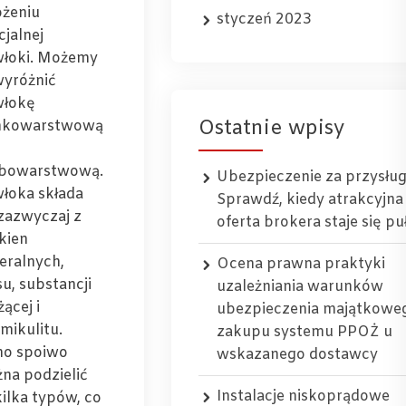
ożeniu
styczeń 2023
cjalnej
łoki. Możemy
wyróżnić
łokę
Ostatnie wpisy
nkowarstwową
bowarstwową.
Ubezpieczenie za przysłu
łoka składa
Sprawdź, kiedy atrakcyjna
 zazwyczaj z
oferta brokera staje się p
kien
eralnych,
Ocena prawna praktyki
su, substancji
uzależniania warunków
ącej i
ubezpieczenia majątkowe
mikulitu.
zakupu systemu PPOŻ u
o spoiwo
wskazanego dostawcy
na podzielić
Instalacje niskoprądowe
kilka typów, co