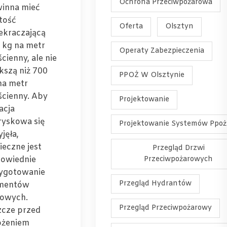
Ochrona Przeciwpożarowa
inna mieć
tość
Oferta
Olsztyn
ekraczającą
 kg na metr
Operaty Zabezpieczenia
cienny, ale nie
kszą niż 700
PPOŻ W Olsztynie
na metr
ścienny. Aby
Projektowanie
acja
ryskowa się
Projektowanie Systemów Ppoż
jęła,
ieczne jest
Przegląd Drzwi
owiednie
Przeciwpożarowych
ygotowanie
Przegląd Hydrantów
mentów
lowych.
Przegląd Przeciwpożarowy
zcze przed
ożeniem