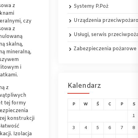
sowa z
Systemy P.Poż
knami
Urządzenia przeciwpożar
eralnymi, czy
sowa z
Usługi, serwis przeciwpo
nulowaną
ną skalną,
Zabezpieczenia pożarowe
ną mineralną,
uszywem
litowym i
atkami.
Kalendarz
ną z
wątpliwych
et tej formy
P
W
Ś
C
P
S
ezpieczenia
1
zej konstrukcji
t łatwość
3
4
5
6
7
8
kacji. Izolacja