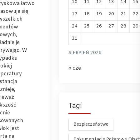
10
11
12
13
14
15
ryskowa łatwo
asowuje się
17
18
19
20
21
22
wszelkich
24
25
26
27
28
29
mentów
lowych,
31
ładnie je
rywając. W
SIERPIEŃ 2026
ypadku
okiej
« cze
peratury
stancja
znieje,
ieważ
Tagi
kszość
cnie
sowanych
Bezpieczeństwo
łok jest
rta na
Dokumentacje Pożarowe Olsz